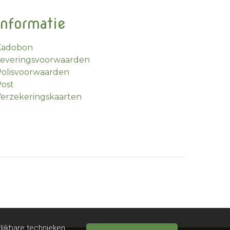
Informatie
Kadobon
Leveringsvoorwaarden
olisvoorwaarden
ost
erzekeringskaarten
lijkbare technieken.