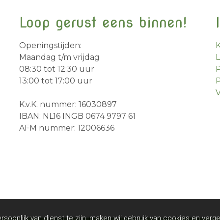
Loop gerust eens binnen!
Openingstijden:
Maandag t/m vrijdag
08:30 tot 12:30 uur
P
13:00 tot 17:00 uur
P
V
K.v.K. nummer: 16030897
IBAN: NL16 INGB 0674 9797 61
AFM nummer: 12006636
soonlijk van dienst te zijn, maken wij gebruik van cookies en verge