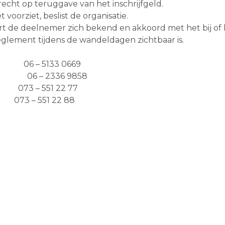
echt op teruggave van het inschrijfgeld.
 voorziet, beslist de organisatie.
art de deelnemer zich bekend en akkoord met het bij of
reglement tijdens de wandeldagen zichtbaar is.
) 06 – 5133 0669
n) 06 – 2336 9858
73 – 551 22 77
3 – 551 22 88