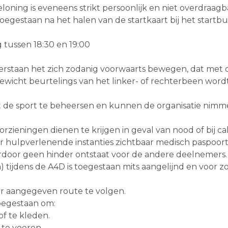
loning is eveneens strikt persoonlijk en niet overdraagb
egestaan na het halen van de startkaart bij het startbur
ussen 18:30 en 19:00
rstaan het zich zodanig voorwaarts bewegen, dat met 
wicht beurtelings van het linker- of rechterbeen word
 sport te beheersen en kunnen de organisatie nimmer aa
zieningen dienen te krijgen in geval van nood of bij cala
r hulpverlenende instanties zichtbaar medisch paspoort
ierdoor geen hinder ontstaat voor de andere deelnemers.
ijdens de A4D is toegestaan mits aangelijnd en voor zo
r aangegeven route te volgen.
toegestaan om:
f te kleden.
 te voeren.