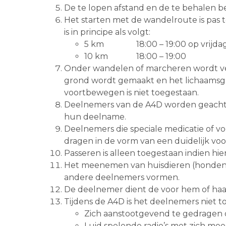
De te lopen afstand en de te behalen be
Het starten met de wandelroute is pas to
is in principe als volgt:
5 km 18:00 – 19:00 op vrijdag t
10 km 18:00 – 19:00
Onder wandelen of marcheren wordt ve
grond wordt gemaakt en het lichaamsge
voortbewegen is niet toegestaan.
Deelnemers van de A4D worden geacht de
hun deelname.
Deelnemers die speciale medicatie of voor
dragen in de vorm van een duidelijk voo
Passeren is alleen toegestaan indien h
Het meenemen van huisdieren (honden) t
andere deelnemers vormen.
De deelnemer dient de voor hem of haa
Tijdens de A4D is het deelnemers niet 
Zich aanstootgevend te gedragen o
Luid spelende radio’s met zich mee