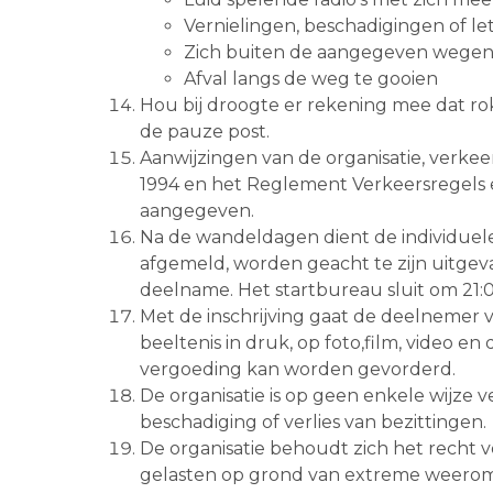
Vernielingen, beschadigingen of let
Zich buiten de aangegeven wegen 
Afval langs de weg te gooien
Hou bij droogte er rekening mee dat ro
de pauze post.
Aanwijzingen van de organisatie, verk
1994 en het Reglement Verkeersregels en
aangegeven.
Na de wandeldagen dient de individuele 
afgemeld, worden geacht te zijn uitgeva
deelname. Het startbureau sluit om 21:
Met de inschrijving gaat de deelnemer v
beeltenis in druk, op foto,film, video 
vergoeding kan worden gevorderd.
De organisatie is op geen enkele wijze v
beschadiging of verlies van bezittingen.
De organisatie behoudt zich het recht voo
gelasten op grond van extreme weeromsta