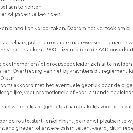
sel aan te richten.
en/of paden te bevinden.
ken brand kan veroorzaken. Daarom het verzoek om bij d
eersregelaars, politie en overige medewerkers dienen 
 Verkeerstekens 1990 blijven tijdens de A4D onverkort v
deelnemer en / of groepsbegeleider zich af te melden b
llen. Overtreding van het bij krachtens dit reglement ka
00 uur.
oorts akkoord met het eventuele gebruik door de organisa
en dergelijke, voor promotionele of voorlichtende doele
erantwoordelijk of (geldelijk) aansprakelijk voor ongeva
r de route, start- en/of finishtijden en/of plaatsen te w
ndigheden of andere calamiteiten, waarbij dit in redel