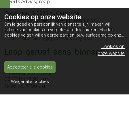
Geerts Adviesgroep
Dorpstraat 13, 5293 AL Gemonde
Cookies op
onze website
Burg. Woltersstraat 1, 5241 EH Rosmalen
Om je goed en persoonlijk van dienst te zijn, maken wij
gebruik van cookies en vergelijkbare technieken. Middels
Telefoon: 073 - 5 516 516
cookies volgen wij en derde partijen jouw surfgedrag op onze
E-mail: informatie@geertsadviesgroep.nl
website. Hiermee tonen wij gepersonaliseerde advertenties
en dit maakt het voor jou mogelijk om informatie te delen via
Cookies op
Loop gerust eens binnen!
social media.
Bekijk ons cookiebeleid
onze website
Openingstijden:
Accepteer alle cookies
Maandag t/m vrijdag
08:30 tot 12:30 uur
Weiger alle cookies
13:00 tot 17:00 uur
K.v.K. nummer: 16030897
IBAN: NL16 INGB 0674 9797 61
AFM nummer: 12006636
Informatie