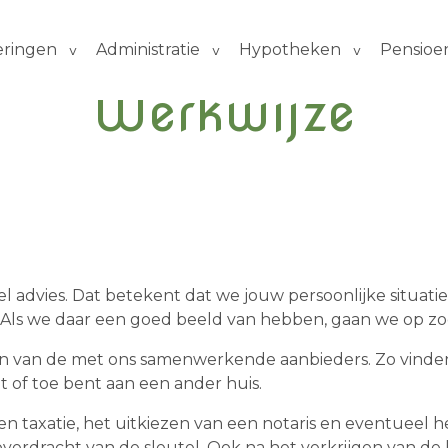
eringen
Administratie
Hypotheken
Pensioe
Werkwijze
el advies. Dat betekent dat we jouw persoonlijke situa
Als we daar een goed beeld van hebben, gaan we op zoek
n van de met ons samenwerkende aanbieders. Zo vinden 
pt of toe bent aan een ander huis.
en taxatie, het uitkiezen van een notaris en eventueel h
e overdracht van de sleutel. Ook na het verkrijgen van de