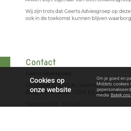
Wij zijn trots dat Geerts Adviesgroep op deze
ook in de toekomst kunnen blijven waarborg
Contact
Geerts Adviesgroep
Om je goed en per
Cookies op
Middels cookies v
Dorpstraat 13, 5293 AL Gemonde
onze website
gepersonaliseerde
Burg. Woltersstraat 1, 5241 EH Rosmalen
media.
Bekijk on
Telefoon: 073 - 5 516 516
E-mail: informatie@geertsadviesgroep.nl