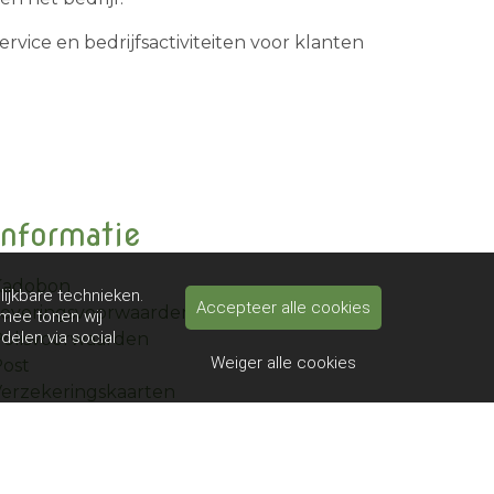
ervice en bedrijfsactiviteiten voor klanten
Informatie
Kadobon
lijkbare technieken.
Accepteer alle cookies
Leveringsvoorwaarden
rmee tonen wij
delen via social
olisvoorwaarden
Weiger alle cookies
ost
erzekeringskaarten