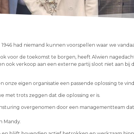
. In 1946 had niemand kunnen voorspellen waar we vandaa
ook voor de toekomst te borgen, heeft Alwien nagedacht
 ook verkoop aan een externe partij sloot niet aan bij d
 onze eigen organisatie een passende oplossing te vin
met trots zeggen dat die oplossing er is.
 aansturing overgenomen door een managementteam dat 
 en Mandy.
p en blijft bovendien actief betrokken en werkzaam binne