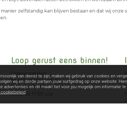
 manier zelfstandig kan blijven bestaan en dat wij onze s
en.
Loop gerust eens binnen!
Openingstijden:
soonlijk van dienst te zijn, maken wij gebruik van cookies en verge
Maandag t/m vrijdag
olgen wij en derde partijen jouw surfgedrag op onze website. Hie
 advertenties en dit maakt het voor jou mogelijk om informatie te 
08:30 tot 12:30 uur
P
s cookiebeleid
13:00 tot 17:00 uur
P
V
K.v.K. nummer: 16030897
IBAN: NL16 INGB 0674 9797 61
AFM nummer: 12006636