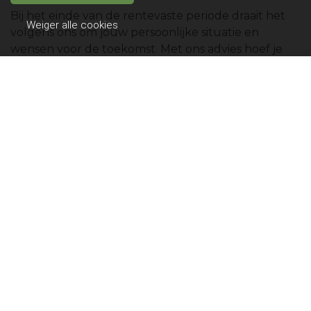
Bij het einde van de rentevaste periode draait het
Weiger alle cookies
volgens ons om jouw persoonlijke situatie en
wensen voor de toekomst. Met ons advies hoef je
jezelf daarover geen zorgen te maken. Neem
contact met ons op voor advies op maat.
Contact
Geerts Adviesgroep
Dorpstraat 13, 5293 AL Gemonde
Burg. Woltersstraat 1, 5241 EH Rosmalen
Telefoon: 073 - 5 516 516
E-mail: informatie@geertsadviesgroep.nl