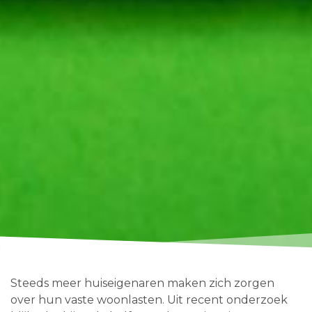
Steeds meer huiseigenaren maken zich zorgen
over hun vaste woonlasten. Uit recent onderzoek